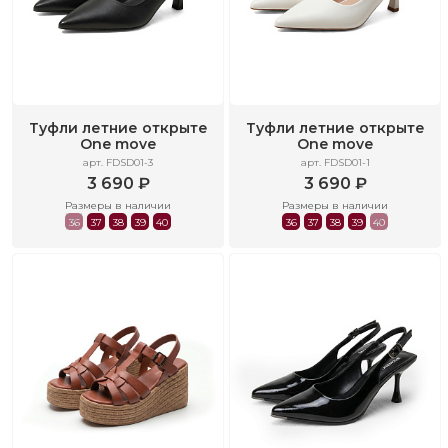
Туфли летние открыте
Туфли летние открыте
One move
One move
арт. FDSD01-3
арт. FDSD01-1
3 690 ₽
3 690 ₽
Размеры в наличии
Размеры в наличии
36
37
38
39
40
36
37
38
39
40