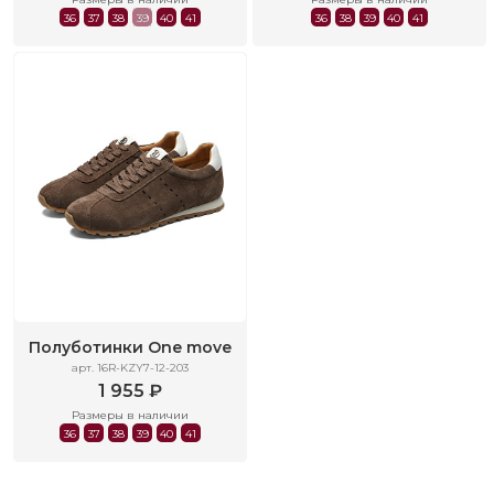
36
37
38
39
40
41
36
38
39
40
41
Полуботинки One move
арт. 16R-KZY7-12-203
1 955 ₽
Размеры в наличии
36
37
38
39
40
41