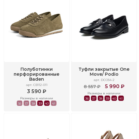
Полуботинки
Туфли закрытые One
перфорированные
Move/ Podio
Baden
арт. DCO54-2
арт. CB112-011
5 990 ₽
8 557 ₽
3 590 ₽
Размеры в наличии
Размеры в наличии
36
37
38
39
40
41
36
37
38
39
40
41