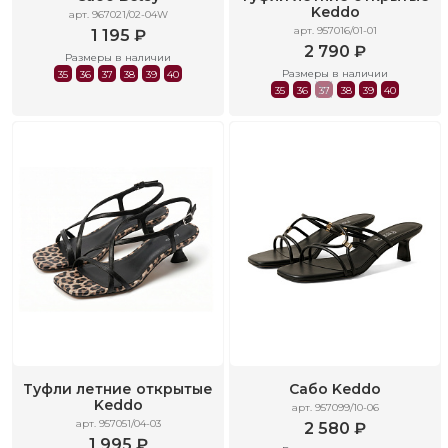
Keddo
арт. 967021/02-04W
арт. 957016/01-01
1 195 ₽
2 790 ₽
Размеры в наличии
Размеры в наличии
35
36
37
38
39
40
35
36
37
38
39
40
Туфли летние открытые
Сабо Keddo
Keddo
арт. 957099/10-06
арт. 957051/04-03
2 580 ₽
1 995 ₽