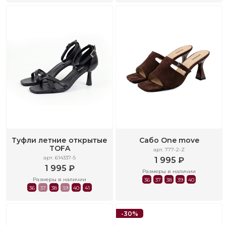
Туфли летние открытые
Сабо One move
TOFA
арт. 777-2-Z
арт. 614337-5
1 995 ₽
1 995 ₽
Размеры в наличии
Размеры в наличии
36
37
38
39
40
36
37
38
39
40
41
-30%