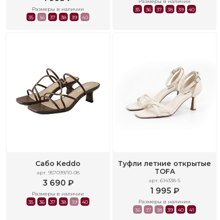
Размеры в наличии
Размеры в наличии
35
36
37
38
39
40
35
36
37
38
39
40
Сабо Keddo
Туфли летние открытые
TOFA
арт. 957099/10-08
арт. 614338-5
3 690 ₽
1 995 ₽
Размеры в наличии
Размеры в наличии
35
36
37
38
39
40
36
37
38
39
40
41