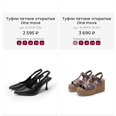
Туфли летние открытые
Туфли летние открытые
One move
One move
арт. B 21576-1034
арт. 16-BMO4-35-601
2 595 ₽
3 690 ₽
Размеры в наличии
Размеры в наличии
36
37
38
39
40
36
37
38
39
40