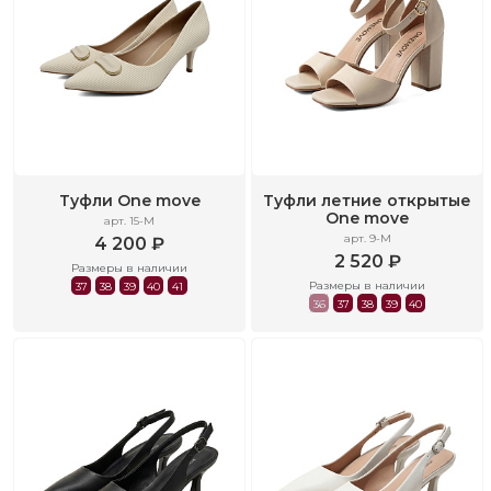
Туфли One move
Туфли летние открытые
One move
арт. 15-M
арт. 9-M
4 200 ₽
2 520 ₽
Размеры в наличии
Размеры в наличии
37
38
39
40
41
36
37
38
39
40