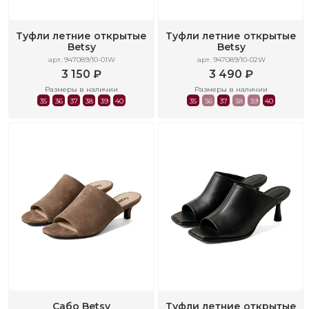
Туфли летние открытые
Туфли летние открытые
Betsy
Betsy
арт. 947089/10-01W
арт. 947089/10-02W
3 150 ₽
3 490 ₽
Размеры в наличии
Размеры в наличии
35
36
37
38
39
40
35
36
37
38
39
40
Сабо Betsy
Туфли летние открытые