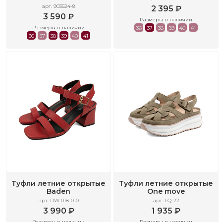
арт. 903524-8
2 395 ₽
3 590 ₽
Размеры в наличии
Размеры в наличии
36
37
38
39
40
41
36
37
38
39
40
41
Туфли летние открытые
Туфли летние открытые
Baden
One move
арт. DW 018-010
арт. LQ-22
3 990 ₽
1 935 ₽
Размеры в наличии
Размеры в наличии