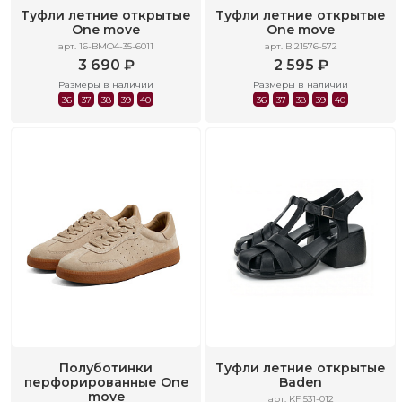
Туфли летние открытые
Туфли летние открытые
One move
One move
арт. 16-BMO4-35-6011
арт. B 21576-572
3 690 ₽
2 595 ₽
Размеры в наличии
Размеры в наличии
36
37
38
39
40
36
37
38
39
40
Полуботинки
Туфли летние открытые
перфорированные One
Baden
move
арт. KF 531-012