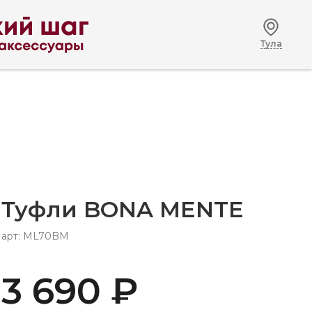
Тула
Туфли BONA MENTE
арт: ML70BM
3 690 ₽