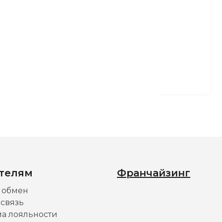
телям
Франчайзинг
и обмен
 связь
а лояльности