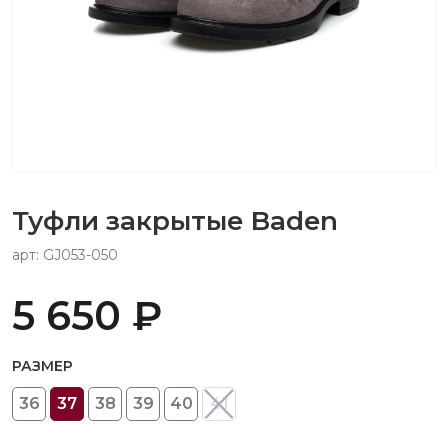
Туфли закрытые Baden
арт: GJ053-050
5 650 ₽
РАЗМЕР
36
37
38
39
40
41