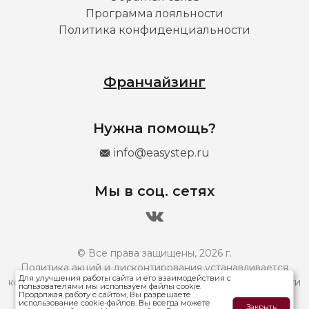
Программа лояльности
Политика конфиденциальности
Франчайзинг
Нужна помощь?
info@easystep.ru
Мы в соц. сетях
© Все права защищены, 2026 г.
Политика акций и дисконтирования устанавливается
Для улучшения работы сайта и его взаимодействия с
конкретным франчайзи и может отличаться. Подробности
пользователями мы используем файлы cookie.
Продолжая работу с сайтом, Вы разрешаете
уточняйте в магазинах вашего города.
использование cookie-файлов. Вы всегда можете
Закрыть