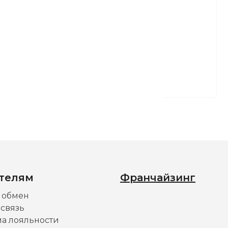
телям
Франчайзинг
и обмен
 связь
а лояльности