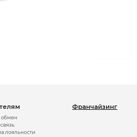
телям
Франчайзинг
и обмен
 связь
а лояльности