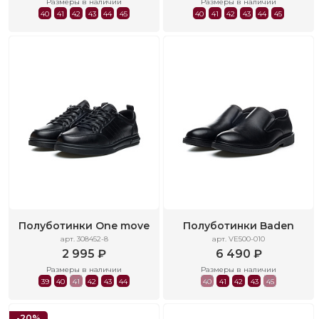
Размеры в наличии
Размеры в наличии
40
41
42
43
44
45
40
41
42
43
44
45
Полуботинки One move
Полуботинки Baden
арт. 308452-8
арт. VE500-010
2 995 ₽
6 490 ₽
Размеры в наличии
Размеры в наличии
39
40
41
42
43
44
40
41
42
43
45
-20%