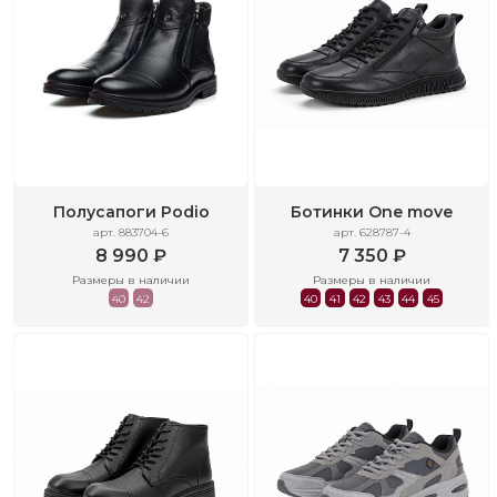
Полусапоги Podio
Ботинки One move
арт. 883704-6
арт. 628787-4
8 990 ₽
7 350 ₽
Размеры в наличии
Размеры в наличии
40
42
40
41
42
43
44
45