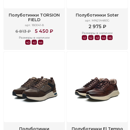
Полуботинки TORSION
Полуботинки Soter
FIELD
арт. MN21A480G
арт. 180041-8
2 975 ₽
5 450 ₽
6 813 ₽
Размеры в наличии
Размеры в наличии
41
42
43
44
45
40
41
44
Полуботинки
Полуботинки El Tempo