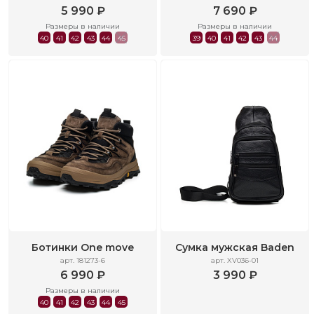
5 990 ₽
7 690 ₽
Размеры в наличии
Размеры в наличии
40
41
42
43
44
45
39
40
41
42
43
44
Ботинки One move
Сумка мужская Baden
арт. 181273-6
арт. XV036-01
6 990 ₽
3 990 ₽
Размеры в наличии
40
41
42
43
44
45