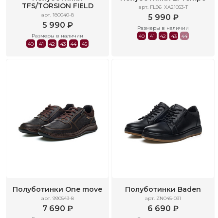
TFS/TORSION FIELD
арт. FL96_XA21053-T
арт. 180040-8
5 990 ₽
5 990 ₽
Размеры в наличии
Размеры в наличии
40
41
42
43
44
40
41
42
43
44
45
Полуботинки One move
Полуботинки Baden
арт. 990543-8
арт. ZN045-031
7 690 ₽
6 690 ₽