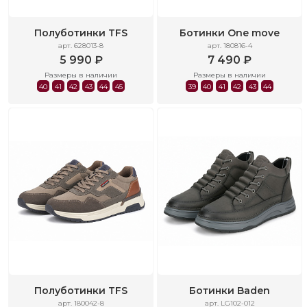
Полуботинки TFS
Ботинки One move
арт. 628013-8
арт. 180816-4
5 990 ₽
7 490 ₽
Размеры в наличии
Размеры в наличии
40
41
42
43
44
45
39
40
41
42
43
44
Полуботинки TFS
Ботинки Baden
арт. 180042-8
арт. LG102-012