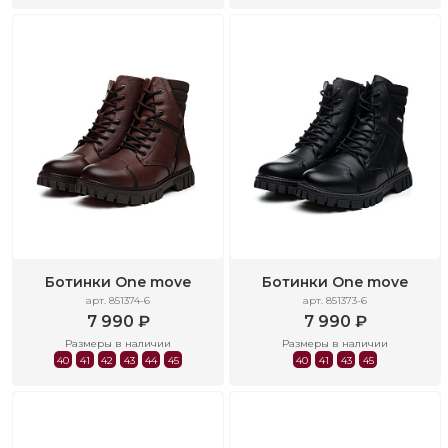
Ботинки One move
Ботинки One move
арт. 851374-6
арт. 851373-6
7 990 ₽
7 990 ₽
Размеры в наличии
Размеры в наличии
40
41
42
43
44
45
40
41
43
45