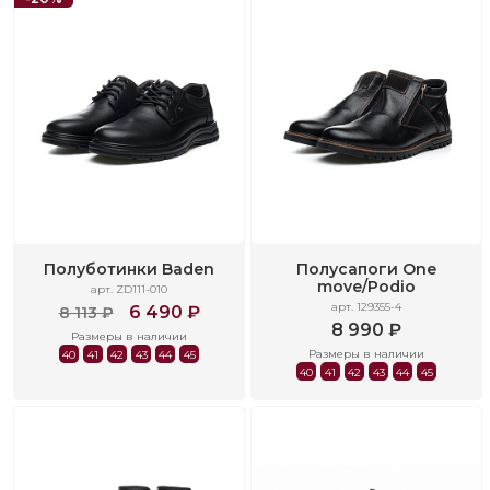
Полуботинки Baden
Полусапоги One
move/Podio
арт. ZD111-010
арт. 129355-4
6 490 ₽
8 113 ₽
8 990 ₽
Размеры в наличии
Размеры в наличии
40
41
42
43
44
45
40
41
42
43
44
45