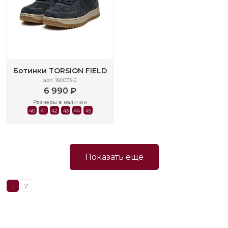
Ботинки TORSION FIELD
арт. 180073-2
6 990 ₽
Размеры в наличии
40
41
42
43
44
45
Показать ещё
1
2