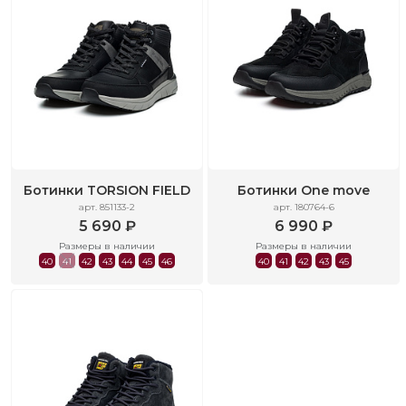
Ботинки TORSION FIELD
Ботинки One move
арт. 851133-2
арт. 180764-6
5 690 ₽
6 990 ₽
Размеры в наличии
Размеры в наличии
40
41
42
43
44
45
46
40
41
42
43
45