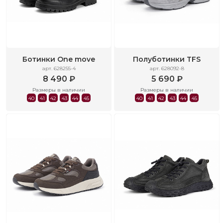
Ботинки One move
Полуботинки TFS
арт. 628255-4
арт. 628092-8
8 490 ₽
5 690 ₽
Размеры в наличии
Размеры в наличии
40
41
42
43
44
45
40
41
42
43
44
45