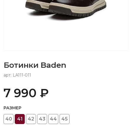
Ботинки Baden
арт: LA111-011
7 990 ₽
РАЗМЕР
40
41
42
43
44
45