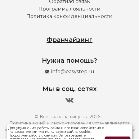
Обратная связь
Программа лояльности
Политика конфиденциальности
Франчайзинг
Нужна помощь?
info@easystep.ru
Мы в соц. сетях
© Все права защищены, 2026 г.
Политика акций и дисконтирования устанавливается
Для улучшения работы сайта и его взаимодействия с
конкретным франчайзи и может отличаться. Подробности
пользователями мы используем файлы cookie.
Продолжая работу с сайтом, Вы разрешаете
уточняйте в магазинах вашего города.