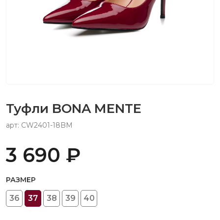
Туфли BONA MENTE
арт: CW2401-18BM
3 690 ₽
РАЗМЕР
36
37
38
39
40