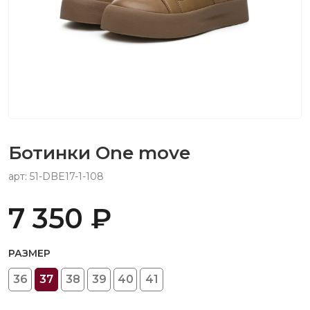
Ботинки One move
арт: 51-DBE17-1-108
7 350 ₽
РАЗМЕР
36
37
38
39
40
41