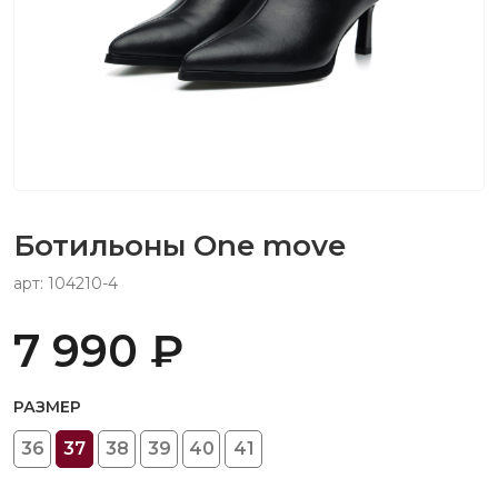
Ботильоны One move
арт: 104210-4
7 990 ₽
РАЗМЕР
36
37
38
39
40
41