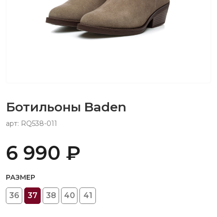
Ботильоны Baden
арт: RQ538-011
6 990 ₽
РАЗМЕР
36
37
38
40
41