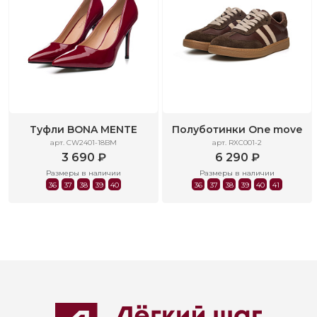
Туфли BONA MENTE
Полуботинки One move
арт. CW2401-18BM
арт. RXC001-2
3 690 ₽
6 290 ₽
Размеры в наличии
Размеры в наличии
36
37
38
39
40
36
37
38
39
40
41