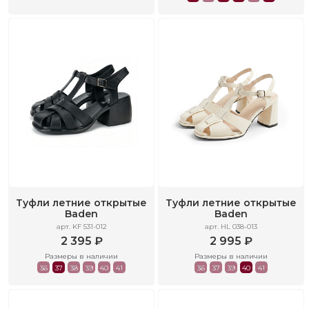
Туфли летние открытые
Туфли летние открытые
Baden
Baden
арт. KF 531-012
арт. HL 038-013
2 395 ₽
2 995 ₽
Размеры в наличии
Размеры в наличии
36
37
38
39
40
41
36
37
39
40
41