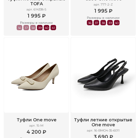
TOFA
арт. 777-2-Z
арт. 614338-5
1 995 ₽
1 995 ₽
Размеры в наличии
Размеры в наличии
36
37
38
39
40
36
37
38
39
40
41
Туфли One move
Туфли летние открытые
One move
арт. 15-M
арт. 16-BMO4-35-6011
4 200 ₽
3 690 ₽