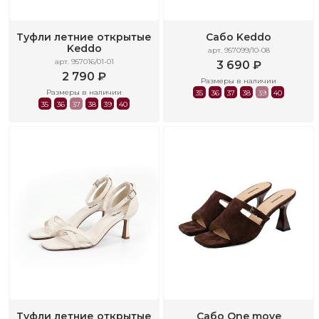
Туфли летние открытые
Сабо Keddo
Keddo
арт. 957099/10-08
арт. 957016/01-01
3 690 ₽
2 790 ₽
Размеры в наличии
Размеры в наличии
35
36
37
38
39
40
35
36
37
38
39
40
Туфли летние открытые
Сабо One move