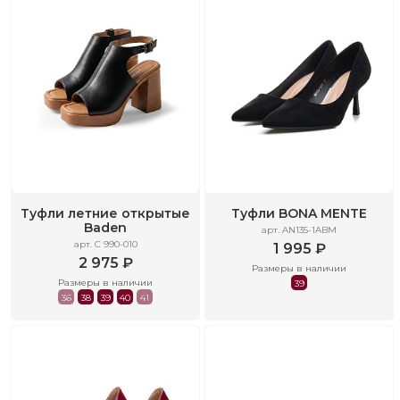
Туфли летние открытые
Туфли BONA MENTE
Baden
арт. AN135-1ABM
арт. C 990-010
1 995 ₽
2 975 ₽
Размеры в наличии
Размеры в наличии
39
36
38
39
40
41