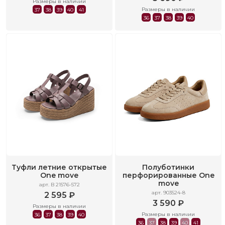
Размеры в наличии
Размеры в наличии
37
38
39
40
41
36
37
38
39
40
Туфли летние открытые
Полуботинки
One move
перфорированные One
move
арт. B 21576-572
арт. 903524-8
2 595 ₽
3 590 ₽
Размеры в наличии
Размеры в наличии
36
37
38
39
40
36
37
38
39
40
41